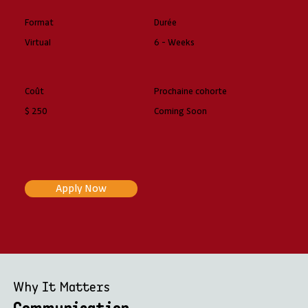
Format
Durée
Virtual
6 - Weeks
Coût
Prochaine cohorte
$ 250
Coming Soon
Apply Now
Why It Matters
Communication