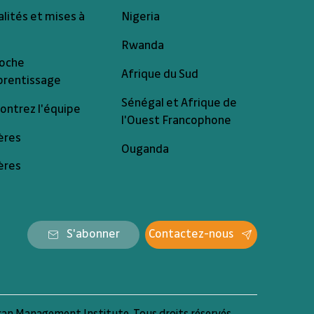
lités et mises à
Nigeria
Rwanda
oche
Afrique du Sud
prentissage
Sénégal et Afrique de
ontrez l'équipe
l'Ouest Francophone
ères
Ouganda
ères
S'abonner
Contactez-nous