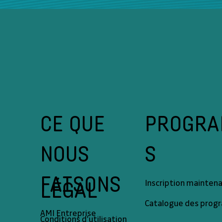
CE QUE
PROGR
NOUS
S
FAISONS
LÉGAL
Inscription mainten
Catalogue des pro
AMI Entreprise
Conditions d'utilisation