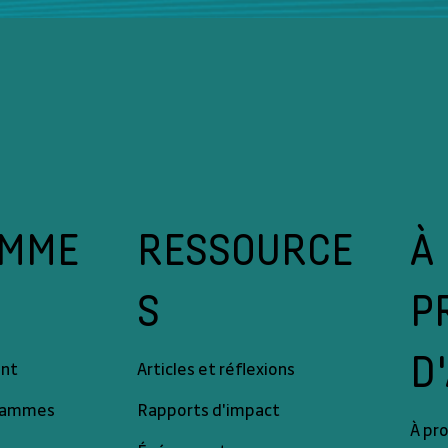
À
RESSOURCE
AMME
P
S
D
Articles et réflexions
ant
grammes
Rapports d'impact
À pr