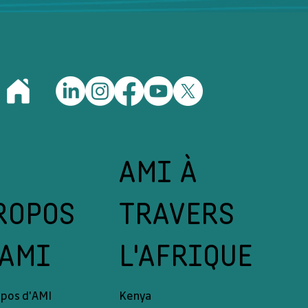
AMI À
ROPOS
TRAVERS
'AMI
L'AFRIQUE
opos d'AMI
Kenya