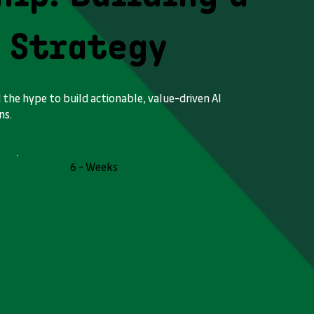
 Strategy
the hype to build actionable, value-driven AI
ns.
6 - Weeks