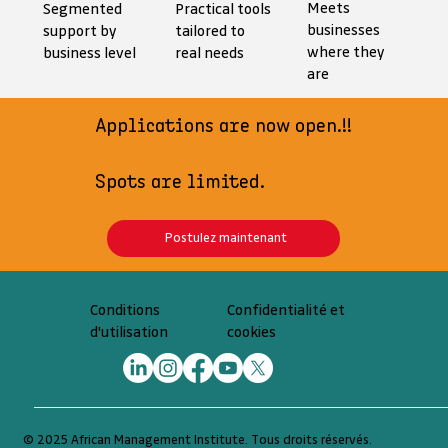
Meets
Segmented
Practical tools
businesses
support by
tailored to
where they
business level
real needs
are
Applications are now open.!!
Spots are limited.
Postulez maintenant
Confidentialité et
Conditions
cookies
d'utilisation
© 2025 African Management Institute. Tous droits réservés.