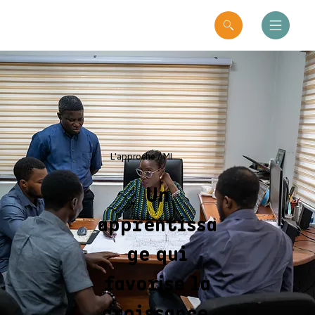
L'approche AMI
Un
apprentissa
ge qui
favorise la
croissance.