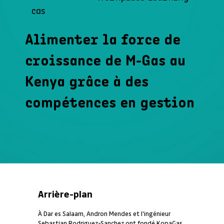
cas
Alimenter la force de
croissance de M-Gas au
Kenya grâce à des
compétences en gestion
Arrière-plan
À Dar es Salaam, Andron Mendes et l'ingénieur
Sebastian Rodriguez-Sanchez ont fondé KopaGas