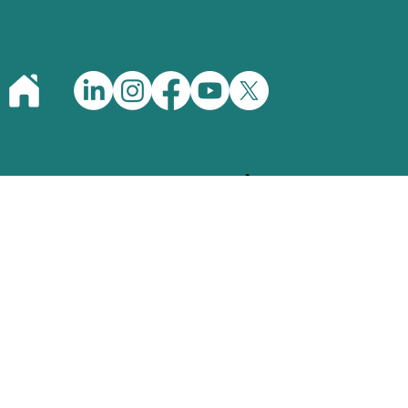
AMI À
ROPOS
TRAVERS
'AMI
L'AFRIQUE
opos d'AMI
Kenya
lités et mises à
Nigeria