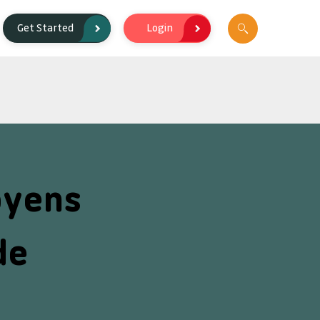
Login
Get Started
oyens
de