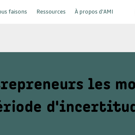
ous faisons
Ressources
À propos d'AMI
trepreneurs les m
ériode d'incertitu