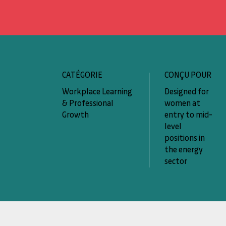
CATÉGORIE
CONÇU POUR
Workplace Learning
Designed for
& Professional
women at
Growth
entry to mid-
level
positions in
the energy
sector