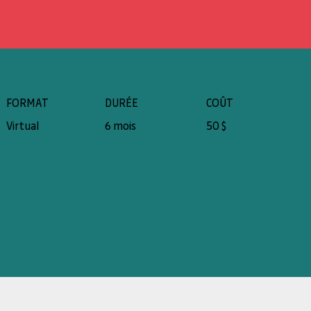
FORMAT
DURÉE
COÛT
Virtual
6 mois
50 $