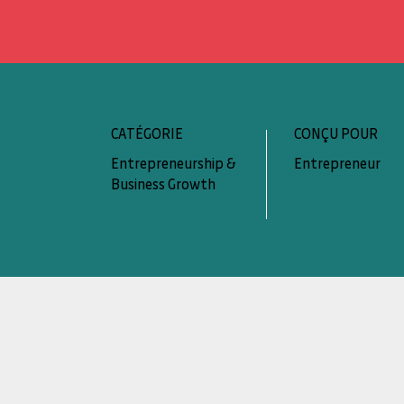
CATÉGORIE
CONÇU POUR
Entrepreneurship &
Entrepreneur
Business Growth