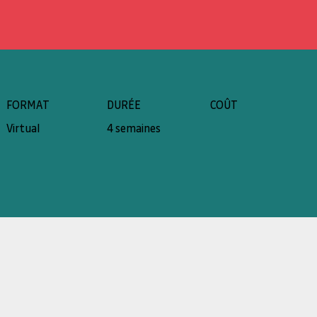
FORMAT
DURÉE
COÛT
Virtual
4 semaines