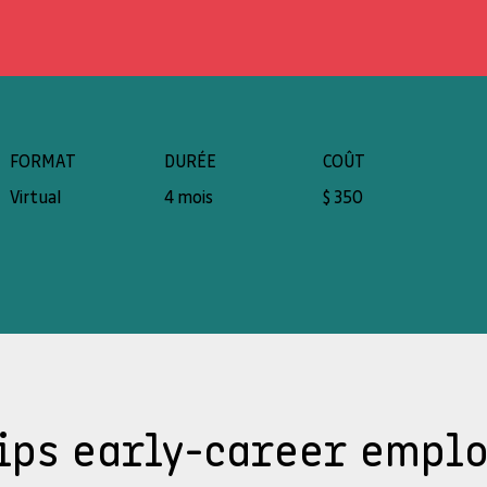
FORMAT
DURÉE
COÛT
Virtual
4 mois
$ 350
ips early-career empl