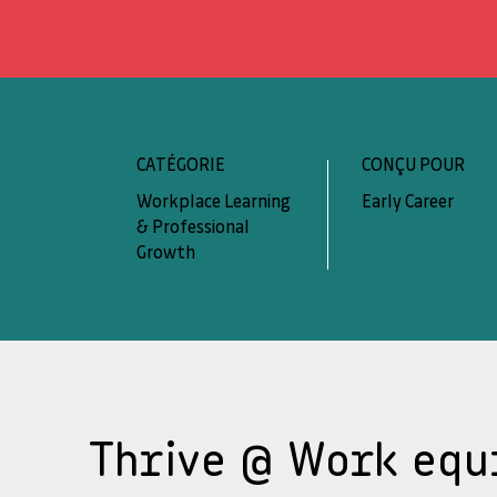
CATÉGORIE
CONÇU POUR
Workplace Learning
Early Career
& Professional
Growth
Thrive @ Work equ