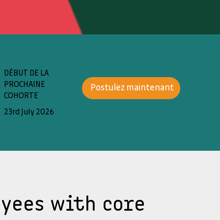
DÉBUT DE LA
PROCHAINE
Postulez maintenant
COHORTE
23rd July 2026
oyees with core