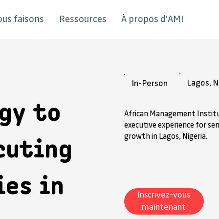
ous faisons
Ressources
À propos d'AMI
Lagos, N
In-Person
gy to
African Management Institut
executive experience for se
growth in Lagos, Nigeria.
cuting
ies in
Inscrivez-vous
maintenant