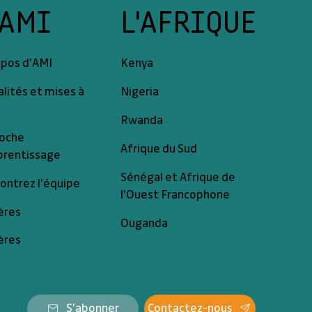
'AMI
L'AFRIQUE
opos d'AMI
Kenya
lités et mises à
Nigeria
Rwanda
oche
Afrique du Sud
prentissage
Sénégal et Afrique de
ontrez l'équipe
l'Ouest Francophone
ères
Ouganda
ères
S'abonner
Contactez-nous