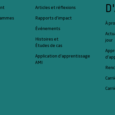
D
Articles et réflexions
ant
grammes
Rapports d'impact
À pr
Événements
Actua
Histoires et
jour
Études de cas
Appr
Application d'apprentissage
d'ap
AMI
Renc
Carri
Carri