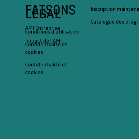
FAISONS
LÉGAL
Inscription mainten
Catalogue des pro
AMI Entreprise
Conditions d'utilisation
Impact de l'AMI
Confidentialité et
cookies
Confidentialité et
cookies