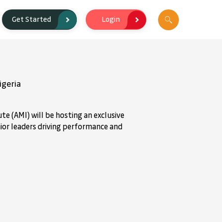
Login
Get Started
igeria
e (AMI) will be hosting an exclusive
nior leaders driving performance and